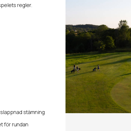
spelets regler.
vslappnad stämning
et för rundan