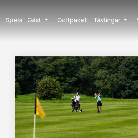
Spela | Gäst
Golfpaket
Tävlingar