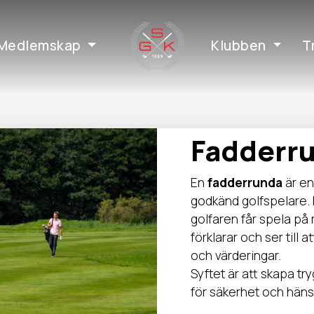
Medlemskap
Klubben
T
Fadderr
En
fadderrunda
är en
godkänd golfspelare.
golfaren får spela på 
förklarar och ser till
och värderingar.
Syftet är att skapa tr
för säkerhet och hän