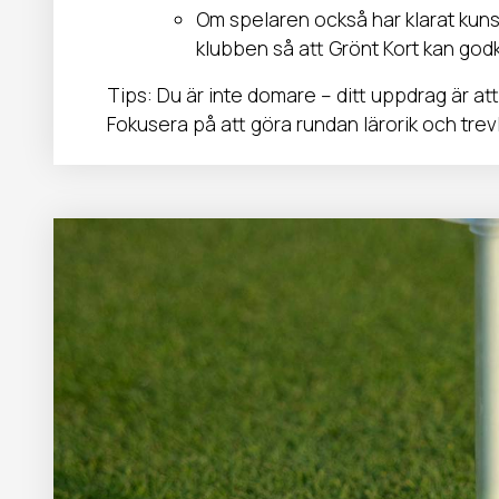
Om spelaren också har klarat kun
klubben så att Grönt Kort kan go
Tips: Du är inte domare – ditt uppdrag är at
Fokusera på att göra rundan lärorik och trevl