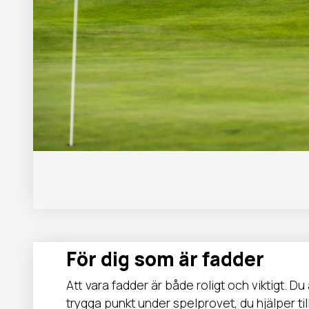
För dig som är fadder
Att vara fadder är både roligt och viktigt. D
trygga punkt under spelprovet, du hjälper till