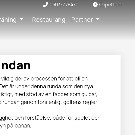
0303-778470
Öppettider
räning
Restaurang
Partner
undan
 viktig del av processen för att bli en
 Det är under denna runda som den nya
riktigt, med stöd av en fadder som guidar,
 att rundan genomförs enligt golfens regler
ygghet och förståelse, både för spelet och
syn på banan.