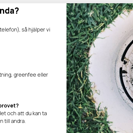
unda?
elefon), så hjälper vi
tning, greenfee eller
lprovet?
elet och att du kan ta
 till andra.