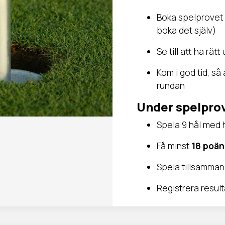
Boka spelprovet
boka det själv)
Se till att ha rät
Kom i god tid, så
rundan
Under spelpro
Spela 9 hål med 
Få minst
18 poä
Spela tillsamma
Registrera result