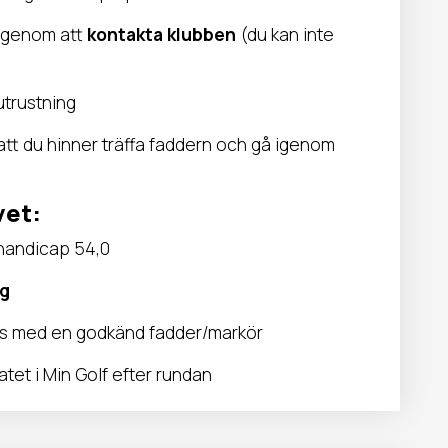
 genom att
kontakta klubben
(du kan inte
t utrustning
 att du hinner träffa faddern och gå igenom
vet:
handicap 54,0
ng
ns med en godkänd fadder/markör
atet i Min Golf efter rundan