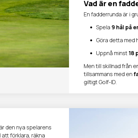
Vad är en fadd
En fadderrunda är i gr
Spela
9 hål på 
Göra detta med 
Uppnå minst
18 
Men till skillnad från
tillsammans med en
f
giltigt Golf-ID.
u är den nya spelarens
 att förklara, räkna