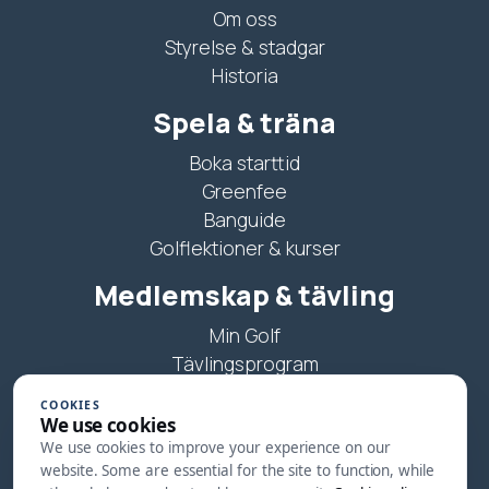
Om oss
Styrelse & stadgar
Historia
Spela & träna
Boka starttid
Greenfee
Banguide
Golflektioner & kurser
Medlemskap & tävling
Min Golf
Tävlingsprogram
Juniorträning
COOKIES
We use cookies
Kontakt
We use cookies to improve your experience on our
website. Some are essential for the site to function, while
Öppettider