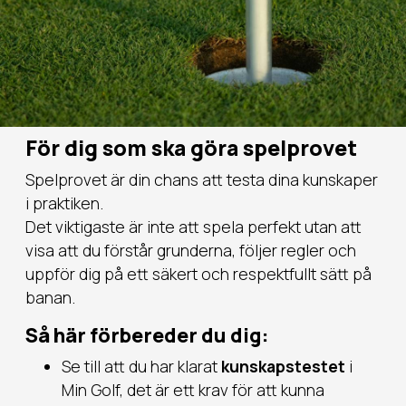
För dig som ska göra spelprovet
Spelprovet är din chans att testa dina kunskaper
i praktiken.
Det viktigaste är inte att spela perfekt utan att
visa att du förstår grunderna, följer regler och
uppför dig på ett säkert och respektfullt sätt på
banan.
Så här förbereder du dig:
Se till att du har klarat
kunskapstestet
i
Min Golf, det är ett krav för att kunna