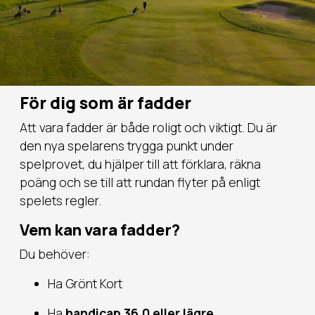
För dig som är fadder
Att vara fadder är både roligt och viktigt. Du är
den nya spelarens trygga punkt under
spelprovet, du hjälper till att förklara, räkna
poäng och se till att rundan flyter på enligt
spelets regler.
Vem kan vara fadder?
Du behöver:
Ha Grönt Kort
Ha
handicap 36,0 eller lägre