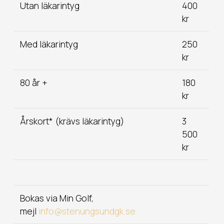
Utan läkarintyg
400
kr
Med läkarintyg
250
kr
80 år +
180
kr
Årskort* (krävs läkarintyg)
3
500
kr
Bokas via Min Golf,
mejl
info@stenungsundgk.se