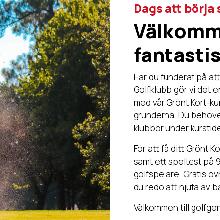
Dags att börja 
Välkomme
fantastis
Har du funderat på at
Golfklubb gör vi det en
med vår Grönt Kort-kur
grunderna. Du behöver
klubbor under kurstid
För att få ditt Grönt 
samt ett speltest på 
golfspelare. Gratis övn
du redo att njuta av 
Välkommen till golfg