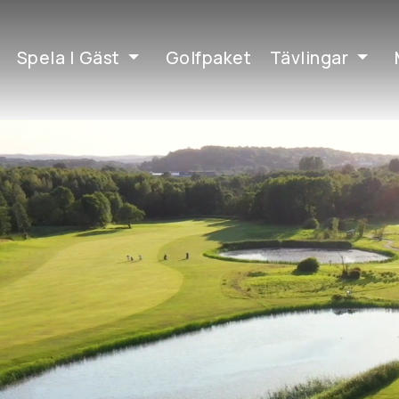
Spela | Gäst
Golfpaket
Tävlingar