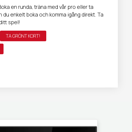
 Boka en runda, träna med vår pro eller ta
an du enkelt boka och komma igång direkt. Ta
itt spel!
TA GRÖNT KORT!