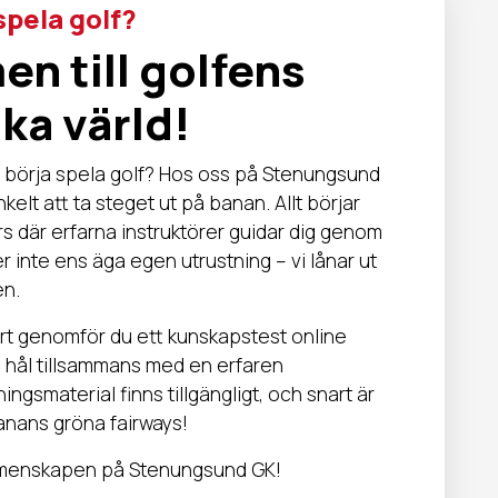
spela golf?
n till golfens
ka värld!
t börja spela golf? Hos oss på Stenungsund
kelt att ta steget ut på banan. Allt börjar
s där erfarna instruktörer guidar dig genom
 inte ens äga egen utrustning – vi lånar ut
en.
Kort genomför du ett kunskapstest online
9 hål tillsammans med en erfaren
ingsmaterial finns tillgängligt, och snart är
banans gröna fairways!
emenskapen på Stenungsund GK!