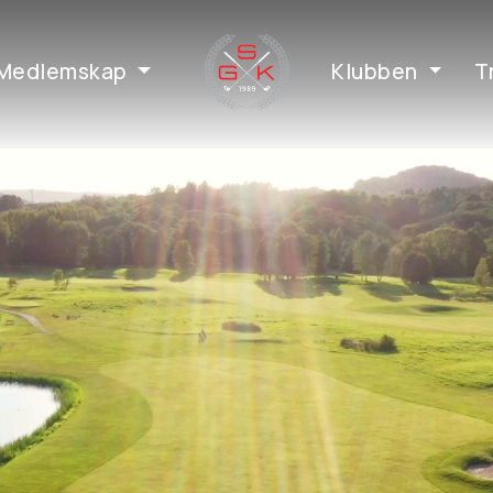
Medlemskap
Klubben
T