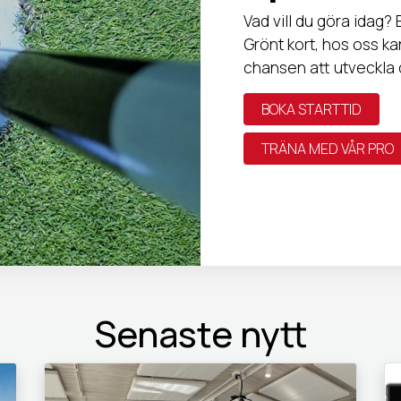
Vad vill du göra idag?
Grönt kort, hos oss k
chansen att utveckla d
BOKA STARTTID
TRÄNA MED VÅR PRO
Senaste nytt