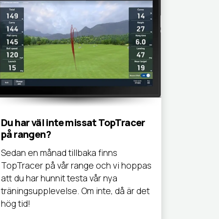
Du har väl inte missat TopTracer
på rangen?
Sedan en månad tillbaka finns
TopTracer på vår range och vi hoppas
att du har hunnit testa vår nya
träningsupplevelse. Om inte, då är det
hög tid!