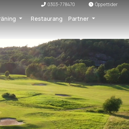
0303-778470
Öppettider
räning
Restaurang
Partner