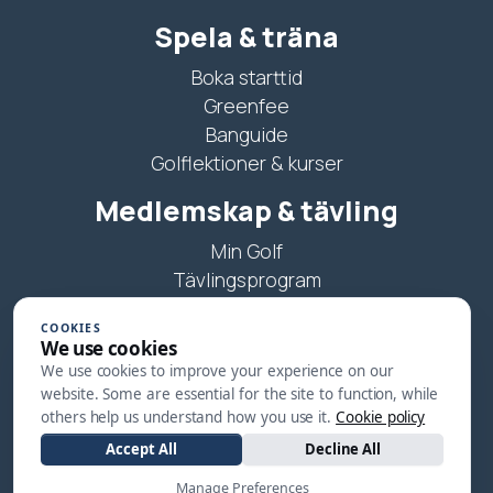
Spela & träna
Boka starttid
Greenfee
Banguide
Golflektioner & kurser
Medlemskap & tävling
Min Golf
Tävlingsprogram
Juniorträning
COOKIES
We use cookies
Kontakt
We use cookies to improve your experience on our
Öppettider
website. Some are essential for the site to function, while
others help us understand how you use it.
Cookie policy
0303 77 84 70
Accept All
Decline All
info@stenungsundgk.se
Manage Preferences