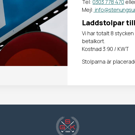
Tel:
0303 778 470
elle
Mejl:
info@stenungsu
Laddstolpar till
Vi har totalt 8 stycken
betalkort.
Kostnad 3:90 / KWT
Stolparna är placerade