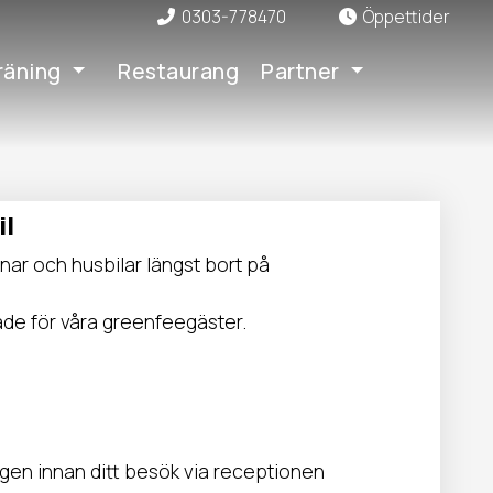
0303-778470
Öppettider
räning
Restaurang
Partner
l
gnar och husbilar längst bort på
ade för våra greenfeegäster.
gen innan ditt besök via receptionen