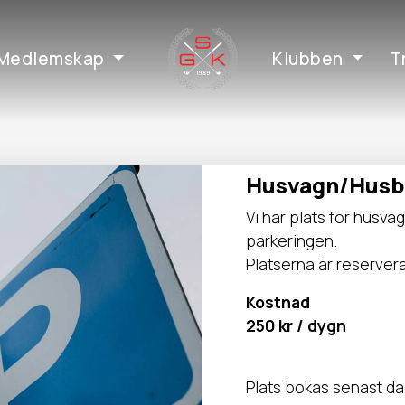
Medlemskap
Klubben
T
Husvagn/Husbi
Vi har plats för husva
parkeringen.
Platserna är reserver
Kostnad
250 kr / dygn
Plats bokas senast da