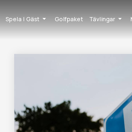
Spela | Gäst
Golfpaket
Tävlingar