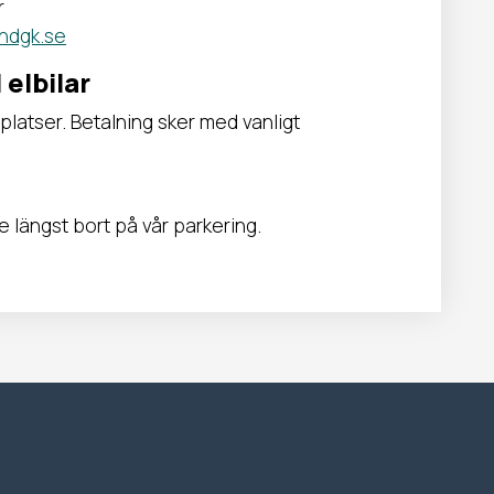
r
ndgk.se
 elbilar
 platser. Betalning sker med vanligt
 längst bort på vår parkering.