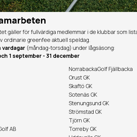
amarbeten
 gäller för fullvärdiga medlemmar i de klubbar som list
 ordinarie greenfee aktuell speldag.
å
vardagar
(måndag-torsdag) under lågsäsong:
j och 1 september - 31 december
NorrabackaGolf Fjällbacka
Orust GK
Skaftö GK
Sotenäs GK
Stenungsund GK
Strömstad GK
Tjörn GK
olf AB
Torreby GK