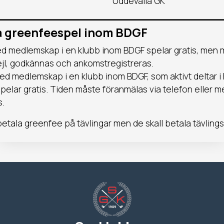
Uddevalla GK
_____________________________
ia greenfeespel inom BDGF
ed medlemskap i en klubb inom BDGF spelar gratis, men
mejl, godkännas och ankomstregistreras.
 med medlemskap i en klubb inom BDGF, som
aktivt deltar
pelar gratis. Tiden måste föranmälas via telefon eller m
s.
 betala greenfee på tävlingar men de skall betala tävlings