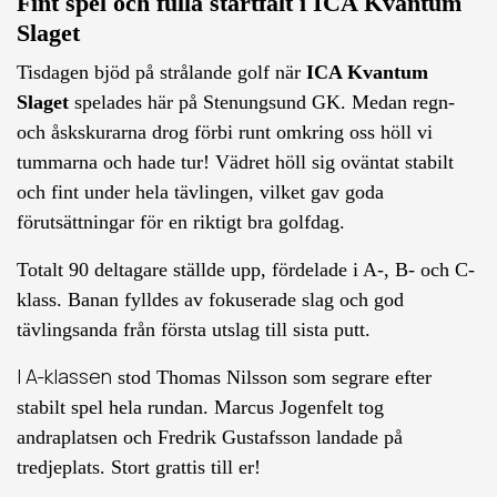
Fint spel och fulla startfält i ICA Kvantum
Slaget
Tisdagen bjöd på strålande golf när
ICA Kvantum
Slaget
spelades här på Stenungsund GK. Medan regn-
och åskskurarna drog förbi runt omkring oss höll vi
tummarna och hade tur! Vädret höll sig oväntat stabilt
och fint under hela tävlingen, vilket gav goda
förutsättningar för en riktigt bra golfdag.
Totalt 90 deltagare ställde upp, fördelade i A-, B- och C-
klass. Banan fylldes av fokuserade slag och god
tävlingsanda från första utslag till sista putt.
I A-klassen
stod Thomas Nilsson som segrare efter
stabilt spel hela rundan. Marcus Jogenfelt tog
andraplatsen och Fredrik Gustafsson landade på
tredjeplats. Stort grattis till er!