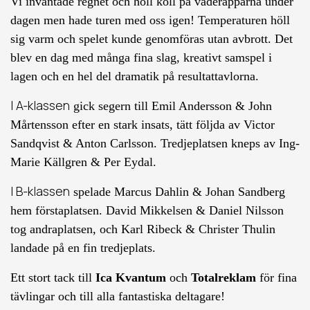
Vi inväntade regnet och höll koll på väderapparna under
dagen men hade turen med oss igen! Temperaturen höll
sig varm och spelet kunde genomföras utan avbrott. Det
blev en dag med många fina slag, kreativt samspel i
lagen och en hel del dramatik på resultattavlorna.
I A-klassen
gick segern till Emil Andersson & John
Mårtensson efter en stark insats, tätt följda av Victor
Sandqvist & Anton Carlsson. Tredjeplatsen kneps av Ing-
Marie Källgren & Per Eydal.
I B-klassen
spelade Marcus Dahlin & Johan Sandberg
hem förstaplatsen. David Mikkelsen & Daniel Nilsson
tog andraplatsen, och Karl Ribeck & Christer Thulin
landade på en fin tredjeplats.
Ett stort tack till
Ica Kvantum
och
Totalreklam
för fina
tävlingar och till alla fantastiska deltagare!