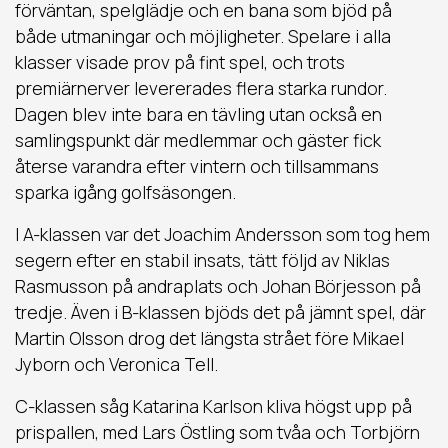
förväntan, spelglädje och en bana som bjöd på
både utmaningar och möjligheter. Spelare i alla
klasser visade prov på fint spel, och trots
premiärnerver levererades flera starka rundor.
Dagen blev inte bara en tävling utan också en
samlingspunkt där medlemmar och gäster fick
återse varandra efter vintern och tillsammans
sparka igång golfsäsongen.
I A-klassen var det Joachim Andersson som tog hem
segern efter en stabil insats, tätt följd av Niklas
Rasmusson på andraplats och Johan Börjesson på
tredje. Även i B-klassen bjöds det på jämnt spel, där
Martin Olsson drog det längsta strået före Mikael
Jyborn och Veronica Tell.
C-klassen såg Katarina Karlson kliva högst upp på
prispallen, med Lars Östling som tvåa och Torbjörn