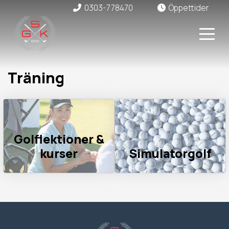
0303-778470
Öppettider
Träning
Golflektioner &
kurser
Simulatorgolf