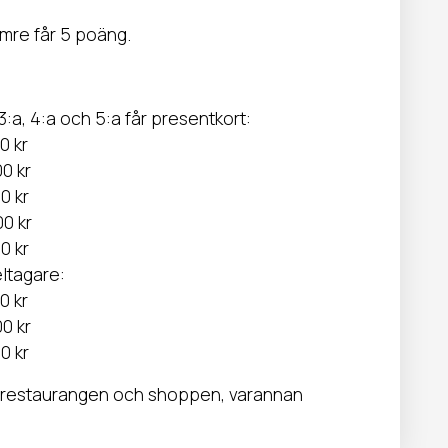
ämre får 5 poäng.
 3:a, 4:a och 5:a får presentkort:
0 kr
00 kr
0 kr
00 kr
0 kr
eltagare:
0 kr
00 kr
0 kr
 i restaurangen och shoppen, varannan