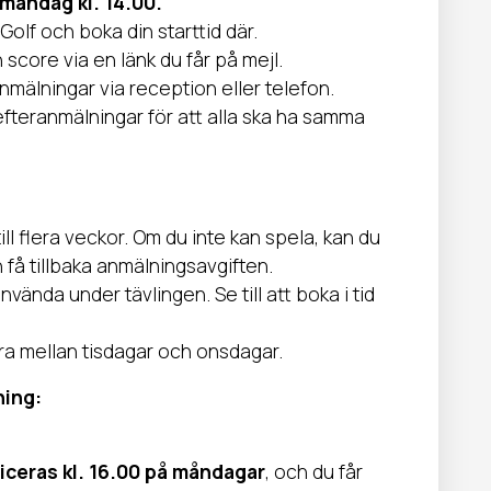
måndag kl. 14.00.
Golf och boka din starttid där.
n score via en länk du får på mejl.
anmälningar via reception eller telefon.
 efteranmälningar för att alla ska ha samma
ill flera veckor. Om du inte kan spela, kan du
 få tillbaka anmälningsavgiften.
använda under tävlingen. Se till att boka i tid
era mellan tisdagar och onsdagar.
ning:
liceras kl. 16.00 på måndagar
, och du får