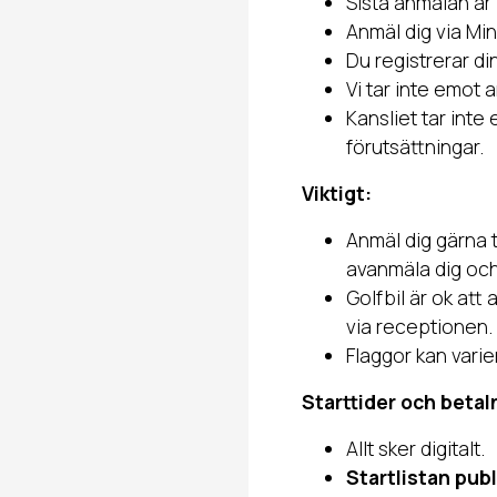
Sista anmälan är
Anmäl dig via Min
Du registrerar di
Vi tar inte emot 
Kansliet tar inte
förutsättningar.
Viktigt:
Anmäl dig gärna t
avanmäla dig och
Golfbil är ok att 
via receptionen.
Flaggor kan vari
Starttider och betal
Allt sker digitalt.
Startlistan pub