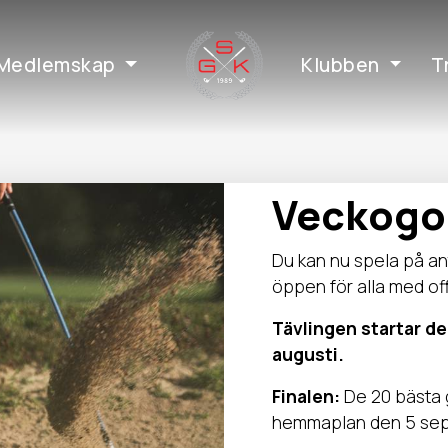
Medlemskap
Klubben
T
Veckogo
Du kan nu spela på an
öppen för alla med off
Tävlingen startar den
augusti.
Finalen:
De 20 bästa g
hemmaplan den 5 se