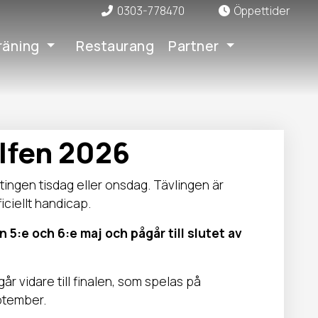
0303-778470
Öppettider
räning
Restaurang
Partner
lfen 2026
tingen tisdag eller onsdag. Tävlingen är
iciellt handicap.
 5:e och 6:e maj och pågår till slutet av
år vidare till finalen, som spelas på
ptember.