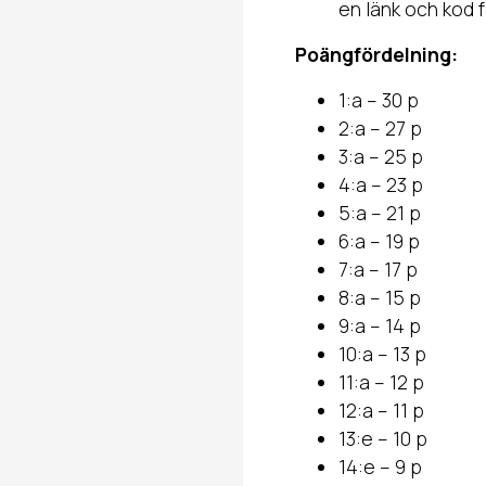
en länk och kod f
Poängfördelning:
1:a – 30 p
2:a – 27 p
3:a – 25 p
4:a – 23 p
5:a – 21 p
6:a – 19 p
7:a – 17 p
8:a – 15 p
9:a – 14 p
10:a – 13 p
11:a – 12 p
12:a – 11 p
13:e – 10 p
14:e – 9 p