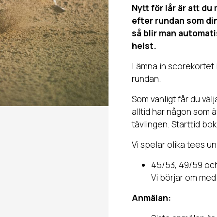
Nytt för iår är att d
efter rundan som din
så blir man automati
helst.
Lämna in scorekortet i
rundan.
Som vanligt får du välj
alltid har någon som 
tävlingen. Starttid bo
Vi spelar olika tees un
45/53, 49/59 och
Vi börjar om med 
Anmälan: