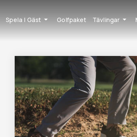
Spela | Gäst
Golfpaket
Tävlingar