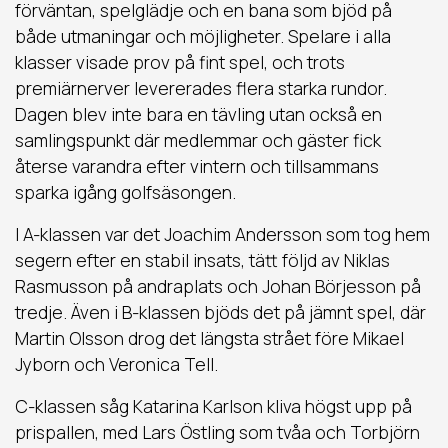
förväntan, spelglädje och en bana som bjöd på
både utmaningar och möjligheter. Spelare i alla
klasser visade prov på fint spel, och trots
premiärnerver levererades flera starka rundor.
Dagen blev inte bara en tävling utan också en
samlingspunkt där medlemmar och gäster fick
återse varandra efter vintern och tillsammans
sparka igång golfsäsongen.
I A-klassen var det Joachim Andersson som tog hem
segern efter en stabil insats, tätt följd av Niklas
Rasmusson på andraplats och Johan Börjesson på
tredje. Även i B-klassen bjöds det på jämnt spel, där
Martin Olsson drog det längsta strået före Mikael
Jyborn och Veronica Tell.
C-klassen såg Katarina Karlson kliva högst upp på
prispallen, med Lars Östling som tvåa och Torbjörn